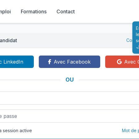
mploi
Formations
Contact
E
l
andidat
Conne
s

c LinkedIn
Avec Facebook
Avec 
OU
 session active
Mot de 