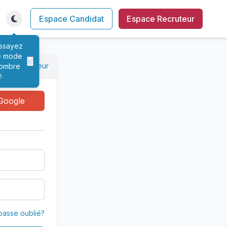
Espace Candidat
Espace Recruteur
ssayez
e mode
×
xion recruteur
ombre

Google
passe oublié?