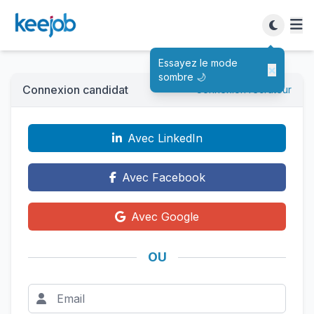
Essayez le mode
×
sombre 🌙
Connexion candidat
Connexion recruteur
Avec LinkedIn
Avec Facebook
Avec Google
OU